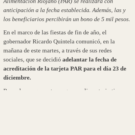
Alimentación Riojano (PAR) se realizará con
anticipación a la fecha establecida. Además, las y
los beneficiarios percibirán un bono de 5 mil pesos.
En el marco de las fiestas de fin de año, el
gobernador Ricardo Quintela comunicó, en la
mañana de este martes, a través de sus redes
sociales, que se decidió
adelantar la fecha de
acreditación de la tarjeta PAR para el día 23 de
diciembre.
Recordemos que este programa alimentario tiene
como objetivo promover el derecho a la
alimentación de personas en situación de
emergencia social y económica, y el monto de
dinero se carga automáticamente para que las