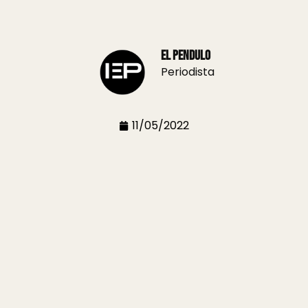
El Pendulo
Periodista
11/05/2022
ércoles, un equipo del Ministerio de Vivienda Tierras y
a las y los vecinos de todos los barrios de esa zona de 
uentros se realizan las inscripciones al Padrón Único d
izar sus trámites de escrituración y regularización dom
edores particulares, actualizar sus datos de inscripció
ms es aconsejable que los vecinos asistan con toda la d