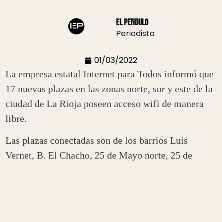
El Pendulo
Periodista
01/03/2022
La empresa estatal Internet para Todos informó que
17 nuevas plazas en las zonas norte, sur y este de la
ciudad de La Rioja poseen acceso wifi de manera
libre.
Las plazas conectadas son de los barrios Luis
Vernet, B. El Chacho, 25 de Mayo norte, 25 de
Mayo sur, Los Caudillos, y Cooperativa Canal 9 en
la zona Sur; Las Agaves y Joaquín V. González en la
zona Este; y b. Infantería, Mercantil, Vargas,
Facundo Quiroga, Antártida I, Tambor de Tacuarí,