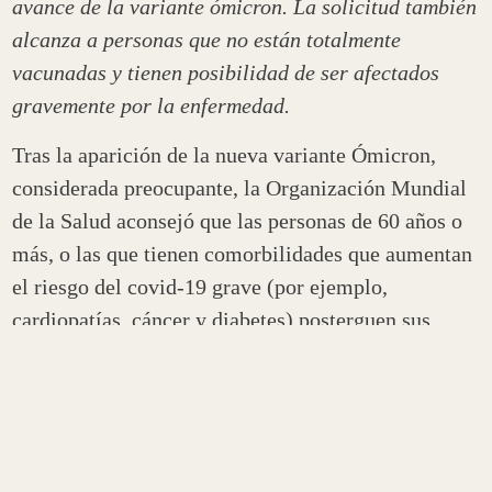
avance de la variante ómicron. La solicitud también
alcanza a personas que no están totalmente
vacunadas y tienen posibilidad de ser afectados
gravemente por la enfermedad.
Tras la aparición de la nueva variante Ómicron,
considerada preocupante, la Organización Mundial
de la Salud aconsejó que las personas de 60 años o
más, o las que tienen comorbilidades que aumentan
el riesgo del covid-19 grave (por ejemplo,
cardiopatías, cáncer y diabetes) posterguen sus
viajes a las zonas de transmisión local.
Si bien, en una primera instancia, la OMS extendió
la recomendación de no viajar a todas las personas
mayores de 60 años, aclaró que es para quienes no