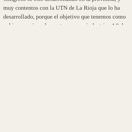
muy contentos con la UTN de La Rioja que lo ha
desarrollado, porque el objetivo que tenemos como
gobierno es impulsar estas nuevas industrias 4.0, la
tecnología, el conocimiento, que La Rioja sea un
foco de crecimiento en esta cuestión”.
Juan Luna afirmó que «siempre que se habla de los
modelos de país que queremos para la Argentina,
hay un modelo que concibe a la Argentina fuerte en
la exportación de granos, en la exportación de
alimentos; pero hay otro modelo que no descartan
eso, pero que piden que la Argentina sea más que
eso, y en ese sentido nosotros estamos ubicados en
el segundo lugar porque sabemos que a la Argentina
no le alcanza solamente exportando alimentos,