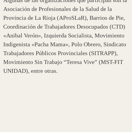
Asociación de Profesionales de la Salud de la
Provincia de La Rioja (AProSLaR), Barrios de Pie,
Coordinación de Trabajadores Desocupados (CTD)
«Anibal Verón», Izquierda Socialista, Movimiento
Indigenista «Pacha Mama», Polo Obrero, Sindicato
Trabajadores Públicos Provinciales (SITRAPP),
Movimiento Sin Trabajo “Teresa Vive” (MST-FIT
UNIDAD), entre otras.
“Nuevamente estamos en las calles luchando
contra el hambre y la pobreza”
, manifestaron
desde la organización y sostuvieron que
“salimos
para defender nuestro derecho a una vida digna,
con trabajo, vivienda y una alimentación de
calidad”.