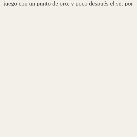
juego con un punto de oro, y poco después el set por
6-4.
Volverían a ser
Fede Chiostri y Gonzalo
Alfonso
los que se pusieran al frente en el marcador
en el segundo set con un 4-2, acercándose
peligrosamente al título. Sin embargo, volverían a
aparecer a tiempo
Andrés Britos y Pablo
Barrera
para poner el 4-4 de nuevo en el luminoso.
En esta ocasión, no cometieron los mismos errores
y lograban forzar el tercer set en el décimo juego,
tras romper el servicio a sus rivales.
En el último episodio del encuentro, la igualdad se
respiraba en el ambiente, con ambas parejas
manteniendo sus servicios. No obstante, al llevar el