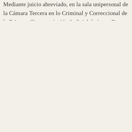
Mediante juicio abreviado, en la sala unipersonal de
la Cámara Tercera en lo Criminal y Correccional de
la Primera Circunscripción Judicial, la jueza Dra.
Karina Cabral resolvió declarar autor penalmente
culpable y responsable a Alan L. C.. Además, la
Magistrada dispuso declarar al condenado como
reincidente por primera vez, sin derecho a libertad
condicional, según artículo 50 del Código Penal.
El delito fue perpetrado el 28 de julio de 2021,
alrededor de las 21:30, en el barrio Parque
Industrial, cuando el acusado se apoderó de una
motocicleta que se encontraba estacionada en la vía
pública, sin seguridad de llave, y se dio a la fuga.
Minutos más tarde fue aprehendido por personal