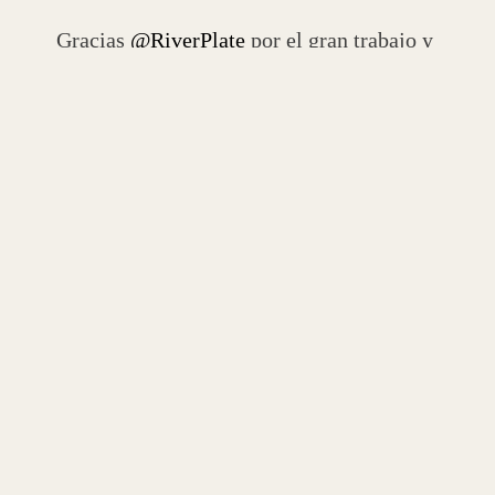
Gracias
@RiverPlate
por el gran trabajo y
el esfuerzo que están realizando bajo la
lluvia, prepararando el campo de juego
para que juegue nuestra Seleccion
@Argentina
!!!!
pic.twitter.com/rXj67tA95c
— Chiqui Tapia (@tapiachiqui)
September 8, 2021
El Monumental recibirá mañana al último campeón
de la Copa América después de cuatro años. La
último ocurrió el 5 de septiembre de 2017 en el
empate 1-1 ante Venezuela por las Eliminatorias
para el Mundial de Rusia 2018.