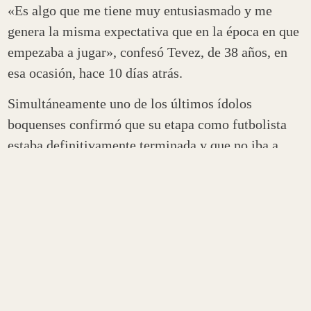
«Es algo que me tiene muy entusiasmado y me
genera la misma expectativa que en la época en que
empezaba a jugar», confesó Tevez, de 38 años, en
esa ocasión, hace 10 días atrás.
Simultáneamente uno de los últimos ídolos
boquenses confirmó que su etapa como futbolista
estaba definitivamente terminada y que no iba a
incursionar en la vida política «xeneize» como
había insinuado previamente.
El arribo a un club convulsionado como Rosario
Central tanto en el orden deportivo como
institucional se produce de la mano del principal
empresario futbolístico del país, Christian
Bragarnik, quien acompañaría su ingreso con la