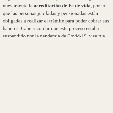
nuevamente la
acreditación de Fe de vida
, por lo
que las personas jubiladas y pensionadas están
obligadas a realizar el trámite para poder cobrar sus
haberes. Cabe recordar que este proceso estaba
suspendido por la pandemia de Covid-19, y se fue
prorrogando hasta el pasado 1 de marzo que volvió
a ser requerido por las entidades bancarias.
Ahora que la ANSES decidió que no se aplace más
la suspensión del trámite, pidió a los bancos que
informen a este grupo de usuarios las formas que
implementará cada entidad para llevar a cabo la
acreditación que se solicita; teniendo en cuenta, en
primer lugar, que se deben evitar las
aglomeraciones en las sucursales en pos de prevenir