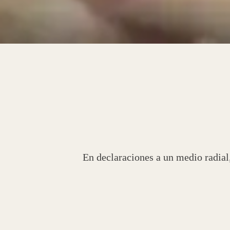
En declaraciones a un medio radial
diciendo los especialistas la clave
Luna advirtió que las restriccione
mucho que la gente tenga el pase sa