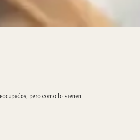
preocupados, pero como lo vienen
s eventos masivos controlaremos
volución de la pandemia”.