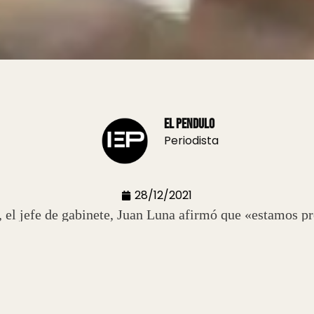
El Pendulo
Periodista
28/12/2021
, el jefe de gabinete, Juan Luna afirmó que «estamos 
 es aumentar la cantidad de personas vacunadas”.
s serán para las personas que no están vacunadas. En lo
nitario», y añadió que “se va analizando día a día la e