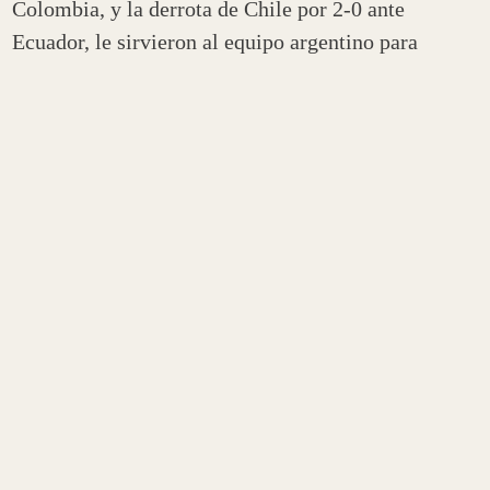
Colombia, y la derrota de Chile por 2-0 ante
Ecuador, le sirvieron al equipo argentino para
acceder directamente al campeonato mundial.
El equipo argentino tendrá su próximo compromiso
el 27 de enero del año próximo cuando visite a su
par de Chile, y cuatro días después recibirá al
seleccionado colombiano.
Contenido Relacionado
SOCIEDAD